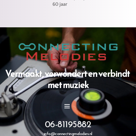
60 jaar
Vermaakt, verwondert en verbindt 
met muziek
06-81195882
info@connectingmelodies.nl