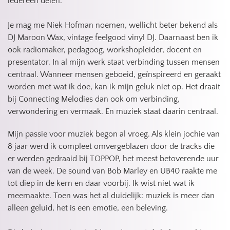
iedereen delen. 
Je mag me Niek Hofman noemen, wellicht beter bekend als 
DJ Maroon Wax, vintage feelgood vinyl DJ. Daarnaast ben ik 
ook radiomaker, pedagoog, workshopleider, docent en 
presentator. In al mijn werk staat verbinding tussen mensen 
centraal. Wanneer mensen geboeid, geïnspireerd en geraakt 
worden met wat ik doe, kan ik mijn geluk niet op. Het draait 
bij Connecting Melodies dan ook om verbinding, 
verwondering en vermaak. En muziek staat daarin centraal. 
Mijn passie voor muziek begon al vroeg. Als klein jochie van 
8 jaar werd ik compleet omvergeblazen door de tracks die 
er werden gedraaid bij TOPPOP, het meest betoverende uur 
van de week. De sound van Bob Marley en UB40 raakte me 
tot diep in de kern en daar voorbij. Ik wist niet wat ik 
meemaakte. Toen was het al duidelijk: muziek is meer dan 
alleen geluid, het is een emotie, een beleving.