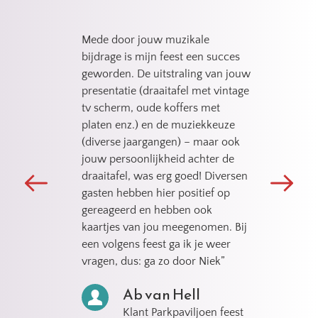
t kennis 
Mede door jouw muzikale 
“Leuke, 
liefde. 
bijdrage is mijn feest een succes 
enthousi
geworden. De uitstraling van jouw 
in staa
presentatie (draaitafel met vintage 
neer te 
ers
tv scherm, oude koffers met 
lockdow
 Café 
platen enz.) en de muziekkeuze 
zakelijk
(diverse jaargangen) – maar ook 
goed ev
jouw persoonlijkheid achter de 
een gez
draaitafel, was erg goed! Diversen 
verbind
gasten hebben hier positief op 
gereageerd en hebben ook 
kaartjes van jou meegenomen. Bij 
een volgens feest ga ik je weer 
vragen, dus: ga zo door Niek”
Ab van Hell
Klant Parkpaviljoen feest 