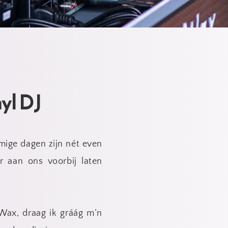
yl DJ 
mige dagen zijn nét even 
 aan ons voorbij laten 
Wax, draag ik gráág m’n 