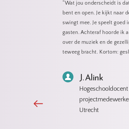
r het 
“Wat jou onderscheidt is dat 
de goed 
bent en open. Je kijkt naar d
 
swingt mee. Je speelt goed i
aien 
gasten. Achteraf hoorde ik al
over de muziek en de gezelli
jes 
teweeg bracht. Kortom: ges
J. Alink
Hogeschooldocent 
projectmedewerker
Utrecht