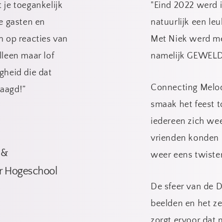
je toegankelijk 
"Eind 2022 werd i
e gasten en 
natuurlijk een leu
n op reacties van 
Met Niek werd me
leen maar lof 
namelijk GEWELD
gheid die dat 
Connecting Melodi
laagd!”
smaak het feest t
iedereen zich wee
vrienden konden 
& 
weer eens twisten
 Hogeschool 
De sfeer van de 
beelden en het zel
zorgt ervoor dat 