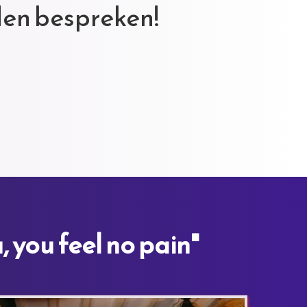
en bespreken!
, you feel no pain"