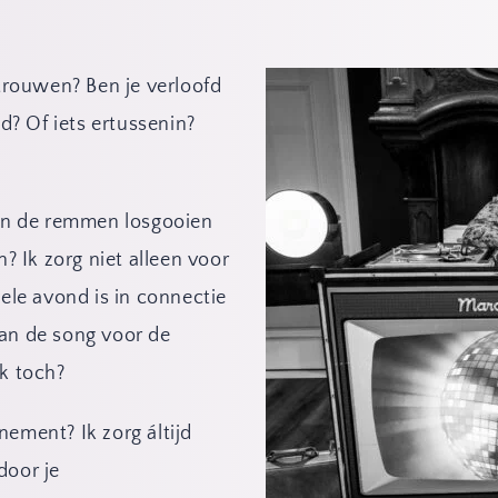
 trouwen? Ben je verloofd 
d? Of iets ertussenin? 
ven de remmen losgooien 
Ik zorg niet alleen voor 
ele avond is in connectie 
an de song voor de 
jk toch?
ement? Ik zorg áltijd 
oor je 