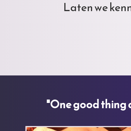
Laten we ken
"One good thing ab