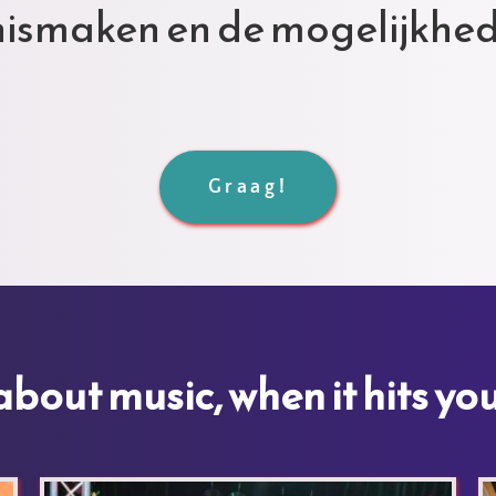
nismaken en de mogelijkhed
Graag!
out music, when it hits you