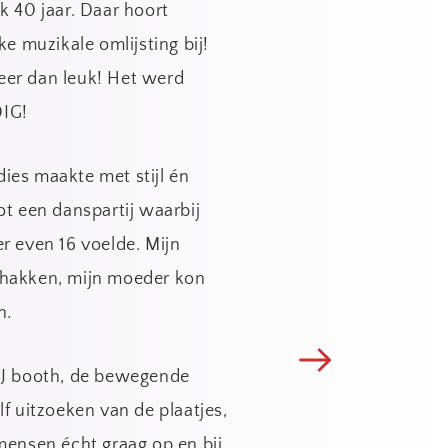
k 40 jaar. Daar hoort 
"Wat e
ke muzikale omlijsting bij! 
Wax! V
er dan leuk! Het werd 
van 60'
IG!
Engels,
dansen 
es maakte met stijl én 
mannen
ot een danspartij waarbij 
agains
r even 16 voelde. Mijn 
hakken, mijn moeder kon 
Ruimte
. 
meubel 
kindere
DJ booth, de bewegende 
avond n
f uitzoeken van de plaatjes, 
onbelan
mensen écht graag op en bij 