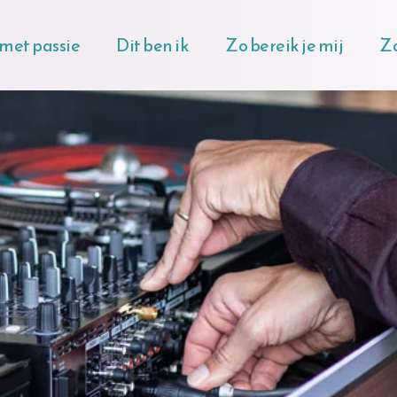
 met passie
Dit ben ik
Zo bereik je mij
Zo